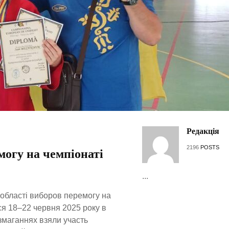
Редакція
2196
POSTS
огу на чемпіонаті
...
ї області виборов перемогу на
ся 18–22 червня 2025 року в
 змаганнях взяли участь