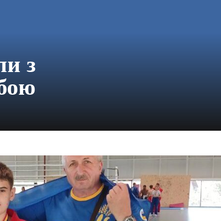
пи з
 бою