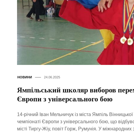
НОВИНИ
24.06.2025
Ямпільський школяр виборов перем
Європи з універсального бою
14-річний Іван Мельничук із міста Ямпіль Вінницько
чемпіонаті Європи з універсального бою, що відбув
місті Тиргу-Жіу, повіт Горж, Румунія. У міжнародних