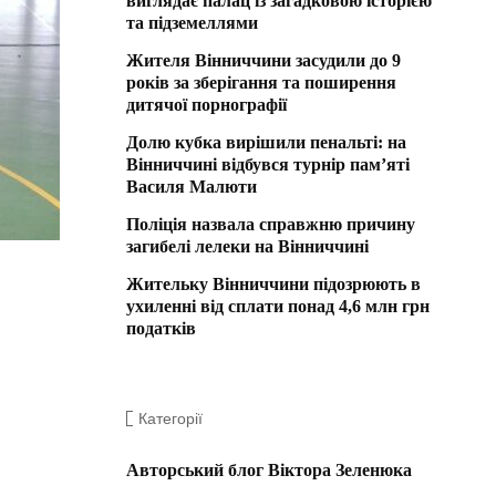
виглядає палац із загадковою історією
та підземеллями
Жителя Вінниччини засудили до 9
років за зберігання та поширення
дитячої порнографії
Долю кубка вирішили пенальті: на
Вінниччині відбувся турнір пам’яті
Василя Малюти
Поліція назвала справжню причину
загибелі лелеки на Вінниччині
Жительку Вінниччини підозрюють в
ухиленні від сплати понад 4,6 млн грн
податків
Категорії
Авторський блог Віктора Зеленюка