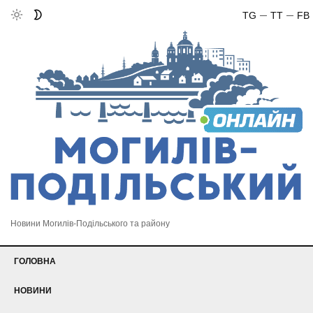
TG
TT
FB
Новини Могилів-Подільського та району
ГОЛОВНА
НОВИНИ