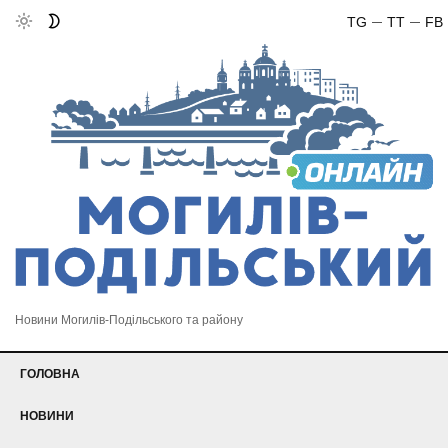
TG
TT
FB
Новини Могилів-Подільського та району
ГОЛОВНА
НОВИНИ