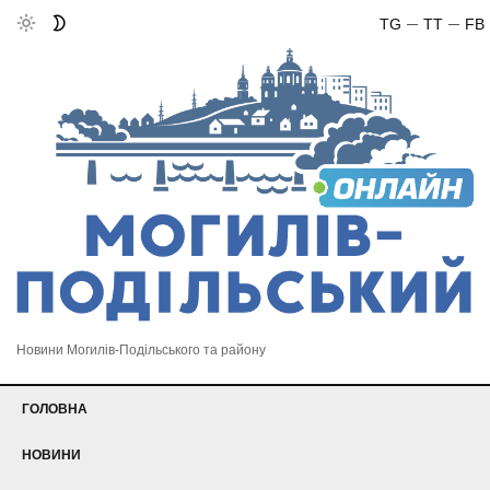
TG
TT
FB
Новини Могилів-Подільського та району
ГОЛОВНА
НОВИНИ