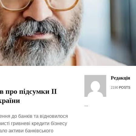
Редакція
2190
POSTS
в про підсумки ІІ
країни
...
лення до банків та відновилося
исті гривневі кредити бізнесу
ало активи банківського