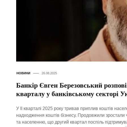
НОВИНИ
26.08.2025
Банкір Євген Березовський розпові
кварталу у банківському секторі У
У ІІ кварталі 2025 року тривав приплив коштів насе
надходження коштів бізнесу. Продовжили зростали ч
та населенню, що другий квартал поспіль підтримув