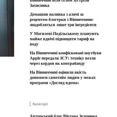
Вінниччині всім селом зустріли
Захисника
Домашня наливка з аличі за
рецептом блогерки з Вінниччини:
знадобляться лише три інгредієнти
У Могилеві-Подільському планують
майже вдвічі підвищити тариф на
воду
На Вінниччині конфісковані ноутбуки
Apple передали ЗСУ: техніку везли
через кордон як контрабанду
На Вінниччині оцінили якість
допомоги самотнім людям у межах
програми «Догляд вдома»
Категорії
Авторський блог Віктора Зеленюка