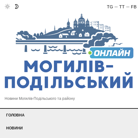
TG
TT
FB
Новини Могилів-Подільського та району
ГОЛОВНА
НОВИНИ