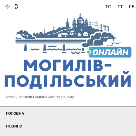
TG
TT
FB
Новини Могилів-Подільського та району
ГОЛОВНА
НОВИНИ