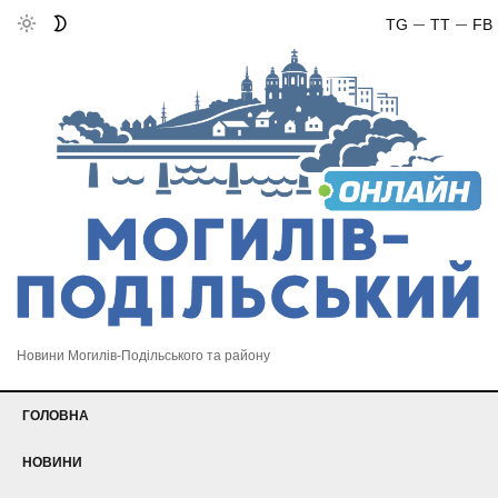
TG
TT
FB
Новини Могилів-Подільського та району
ГОЛОВНА
НОВИНИ