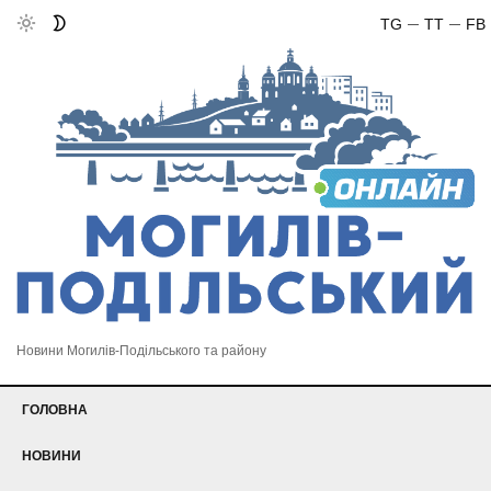
TG
TT
FB
Новини Могилів-Подільського та району
ГОЛОВНА
НОВИНИ