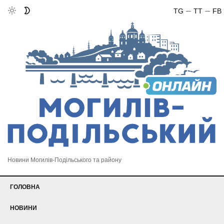
TG
TT
FB
Новини Могилів-Подільського та району
ГОЛОВНА
НОВИНИ