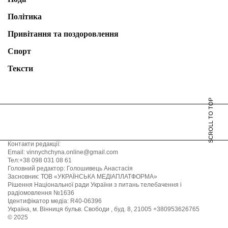
Політика
Привітання та поздоровлення
Спорт
Тексти
SCROLL TO TOP
Контакти редакції:
Email: vinnychchyna.online@gmail.com
Тел:+38 098 031 08 61
Головний редактор: Голошивець Анастасія
Засновник: ТОВ «УКРАЇНСЬКА МЕДІАПЛАТФОРМА»
Рішення Національної ради України з питань телебачення і
радіомовлення №1636
Ідентифікатор медіа: R40-06396
Україна, м. Вінниця бульв. Свободи , буд. 8, 21005 +380953626765
© 2025