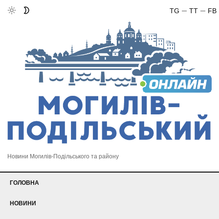
TG
TT
FB
Новини Могилів-Подільського та району
ГОЛОВНА
НОВИНИ