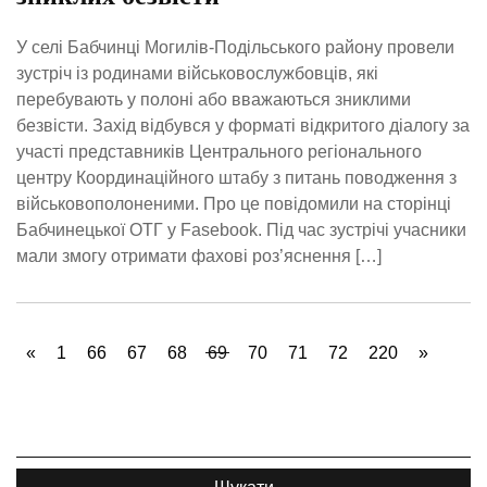
У селі Бабчинці Могилів-Подільського району провели
зустріч із родинами військовослужбовців, які
перебувають у полоні або вважаються зниклими
безвісти. Захід відбувся у форматі відкритого діалогу за
участі представників Центрального регіонального
центру Координаційного штабу з питань поводження з
військовополоненими. Про це повідомили на сторінці
Бабчинецької ОТГ у Fasebook. Під час зустрічі учасники
мали змогу отримати фахові роз’яснення […]
«
1
66
67
68
69
70
71
72
220
»