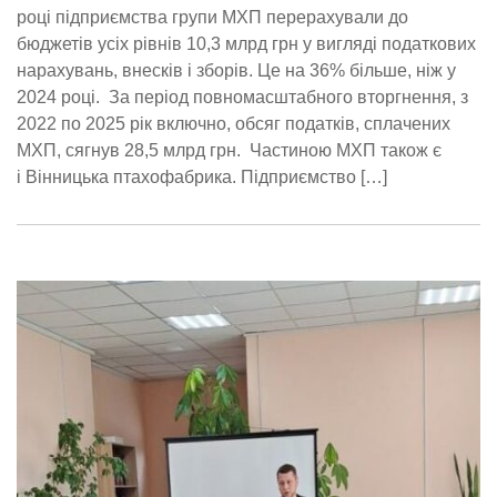
році підприємства групи МХП перерахували до
бюджетів усіх рівнів 10,3 млрд грн у вигляді податкових
нарахувань, внесків і зборів. Це на 36% більше, ніж у
2024 році. За період повномасштабного вторгнення, з
2022 по 2025 рік включно, обсяг податків, сплачених
МХП, сягнув 28,5 млрд грн. Частиною МХП також є
і Вінницька птахофабрика. Підприємство […]