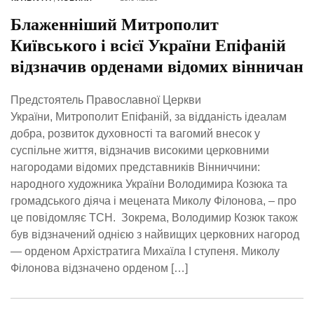
Блаженніший Митрополит
Київського і всієї України Епіфаній
відзначив орденами відомих вінничан
Предстоятель Православної Церкви
України, Митрополит Епіфаній, за відданість ідеалам
добра, розвиток духовності та вагомий внесок у
суспільне життя, відзначив високими церковними
нагородами відомих представників Вінниччини:
народного художника України Володимира Козюка та
громадського діяча і мецената Миколу Філонова, – про
це повідомляє ТСН. Зокрема, Володимир Козюк також
був відзначений однією з найвищих церковних нагород
— орденом Архістратига Михаїла І ступеня. Миколу
Філонова відзначено орденом […]