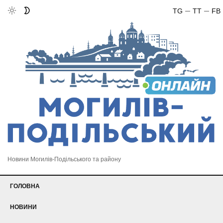
TG
TT
FB
Новини Могилів-Подільського та району
ГОЛОВНА
НОВИНИ