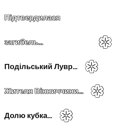
Підтвердилася
загибель…
Подільський Лувр…
Жителя Вінниччини…
Долю кубка…