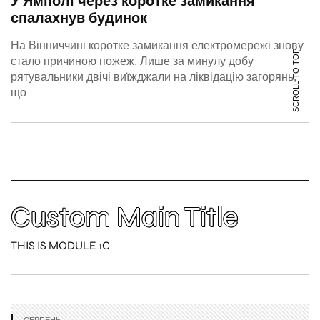
У Ямполі через коротке замикання
спалахнув будинок
На Вінниччині коротке замикання електромережі знову
SCROLL TO TOP
стало причиною пожеж. Лише за минулу добу
рятувальники двічі виїжджали на ліквідацію загорянь,
що
Custom Main Title
THIS IS MODULE 1C