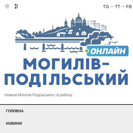
TG
TT
FB
Новини Могилів-Подільського та району
ГОЛОВНА
НОВИНИ