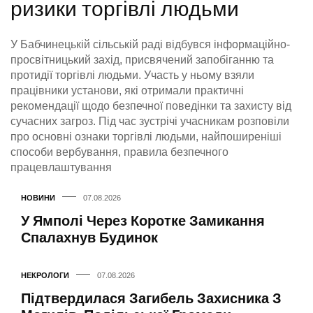
ризики торгівлі людьми
У Бабчинецькій сільській раді відбувся інформаційно-
просвітницький захід, присвячений запобіганню та
протидії торгівлі людьми. Участь у ньому взяли
працівники установи, які отримали практичні
рекомендації щодо безпечної поведінки та захисту від
сучасних загроз. Під час зустрічі учасникам розповіли
про основні ознаки торгівлі людьми, найпоширеніші
способи вербування, правила безпечного
працевлаштування
НОВИНИ
07.08.2026
У Ямполі Через Коротке Замикання
Спалахнув Будинок
НЕКРОЛОГИ
07.08.2026
Підтвердилася Загибель Захисника З