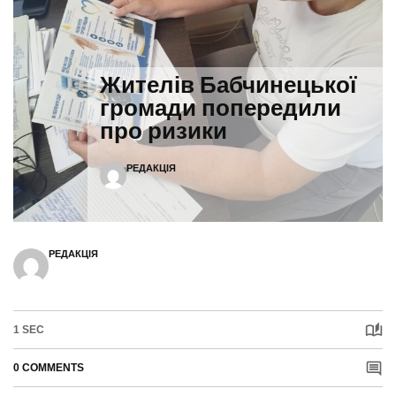
Жителів Бабчинецької
громади попередили
про ризики
РЕДАКЦІЯ
РЕДАКЦІЯ
1 SEC
0 COMMENTS