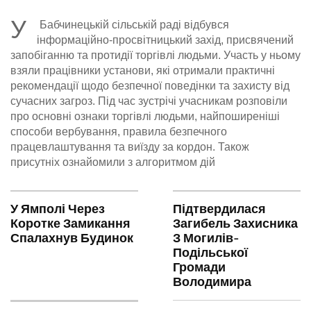
У
Бабчинецькій сільській раді відбувся
інформаційно-просвітницький захід, присвячений
запобіганню та протидії торгівлі людьми. Участь у ньому
взяли працівники установи, які отримали практичні
рекомендації щодо безпечної поведінки та захисту від
сучасних загроз. Під час зустрічі учасникам розповіли
про основні ознаки торгівлі людьми, найпоширеніші
способи вербування, правила безпечного
працевлаштування та виїзду за кордон. Також
присутніх ознайомили з алгоритмом дій
У Ямполі Через
Підтвердилася
Коротке Замикання
Загибель Захисника
Спалахнув Будинок
З Могилів-
Подільської
Громади
Володимира