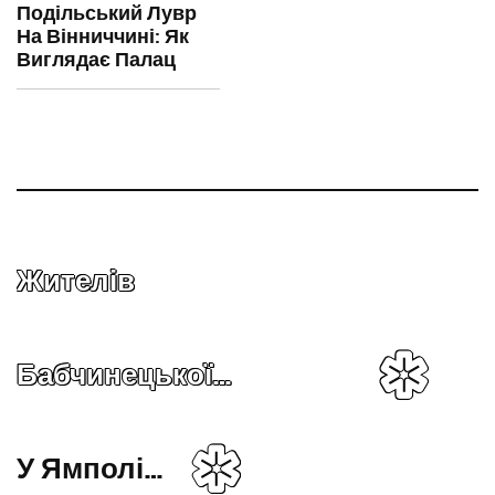
Подільський Лувр
На Вінниччині: Як
Виглядає Палац
Жителів
Бабчинецької…
У Ямполі…