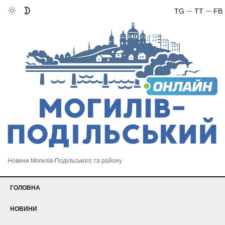
TG
TT
FB
Новини Могилів-Подільського та району
ГОЛОВНА
НОВИНИ