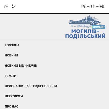
TG
TT
FB
ГОЛОВНА
НОВИНИ
Що
НОВИНИ ВІД ЧИТАЧІВ
вел
готує
ТЕКСТИ
Н
маг
ПРИВІТАННЯ ТА ПОЗДОРОВЛЕННЯ
вж
про
НЕКРОЛОГИ
створ
ПРО НАС
неза