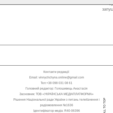
бу
запущ
Контакти редакції:
Email: vinnychchyna.online@gmail.com
Тел:+38 098 031 08 61
Головний редактор: Голошивець Анастасія
Засновник: ТОВ «УКРАЇНСЬКА МЕДІАПЛАТФОРМА»
Рішення Національної ради України з питань телебачення і
SCROLL TO TOP
радіомовлення №1636
Ідентифікатор медіа: R40-06396