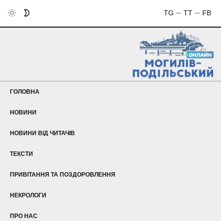
TG
TT
FB
ГОЛОВНА
НОВИНИ
Що
НОВИНИ ВІД ЧИТАЧІВ
вел
готує
ТЕКСТИ
Н
маг
ПРИВІТАННЯ ТА ПОЗДОРОВЛЕННЯ
вж
про
НЕКРОЛОГИ
створ
ПРО НАС
неза