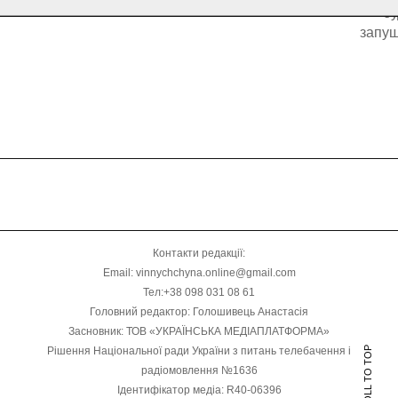
бу
запущ
Контакти редакції:
Email: vinnychchyna.online@gmail.com
Тел:+38 098 031 08 61
Головний редактор: Голошивець Анастасія
Засновник: ТОВ «УКРАЇНСЬКА МЕДІАПЛАТФОРМА»
Рішення Національної ради України з питань телебачення і
SCROLL TO TOP
радіомовлення №1636
Ідентифікатор медіа: R40-06396