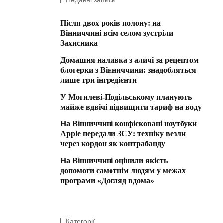
Недавні записи
Після двох років полону: на
Вінниччині всім селом зустріли
Захисника
Домашня наливка з аличі за рецептом
блогерки з Вінниччини: знадобляться
лише три інгредієнти
У Могилеві-Подільському планують
майже вдвічі підвищити тариф на воду
На Вінниччині конфісковані ноутбуки
Apple передали ЗСУ: техніку везли
через кордон як контрабанду
На Вінниччині оцінили якість
допомоги самотнім людям у межах
програми «Догляд вдома»
Категорії