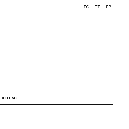
TG
TT
FB
ПРО НАС